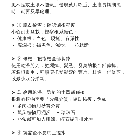
風不足或土壤不透氣。發現葉片軟垂、土壤長期潮濕
時，就要及早處理。
➤ ① 脫盆檢查：確認爛根程度
小心倒出盆栽，觀察根系顏色：
健康根：白色、硬挺、有彈性
腐爛根：褐黑色、濕軟、一拉就斷
➤ ② 修根：把壞根全部剪掉
使用乾淨剪刀，把爛掉、變黑、發臭的根全部修掉。
若爛根嚴重，可順便把受影響的葉片、枝條一併修剪，
以減少水分消耗。
➤ ③ 改用乾淨、透氣的土重新種植
根爛的植物需要「透氣介質」協助恢復，例如：
多肉植物用砂質介質
觀葉植物用泥炭土 + 珍珠石
小盆栽可加入椰纖、蛭石提升排水性
➤ ④ 換盆後不要馬上澆水