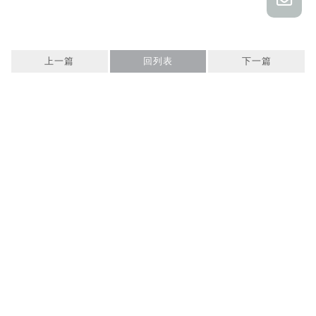
上一篇
回列表
下一篇
@058jpybu
034972221
0910266865
034971996
sunyogardening@gmail.com
桃園市新屋區中山東路一段458號旁
回首頁
關於三友
服務內容
園藝商品
設計日誌
最新消息
聯絡我們