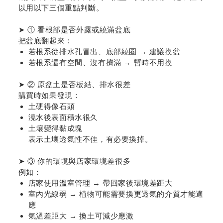
以用以下三個重點判斷。
➤ ① 看根部是否外露或繞滿盆底
把盆底翻起來：
若根系從排水孔冒出、底部繞圈 → 建議換盆
若根系還有空間、沒有擠滿 → 暫時不用換
➤ ② 原盆土是否板結、排水很差
購買時如果發現：
土硬得像石頭
澆水後表面積水很久
土壤變得黏成塊
表示土壤透氣性不佳，有必要換掉。
➤ ③ 你的環境與店家環境差很多
例如：
店家使用溫室管理 → 帶回家後環境差距大
室內光線弱 → 植物可能需要換更透氣的介質才能適
應
氣溫差距大 → 換土可減少應激