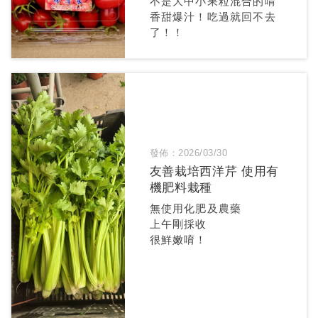
不是大中小果粒混合的唷
香甜爆汁！吃過就回不去
了！！
發佈：2026/03/30
友善栽培西洋芹 使用有
機肥料栽種
無使用化肥及農藥
上午剛採收
很鮮嫩唷！