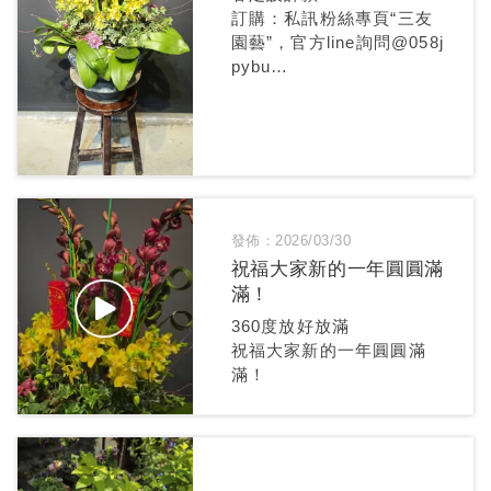
訂購：私訊粉絲專頁“三友
園藝”，官方line詢問@058j
pybu
每盆都是獨一無二的設計款
發佈：2026/03/30
祝福大家新的一年圓圓滿
滿！
360度放好放滿
祝福大家新的一年圓圓滿
滿！