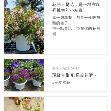
花開不是花，是一群在風
裡跳舞的小精靈
每一層花瓣，都是一件輕飄
飄的裙子
把一點童話，掛在你的花園
裡
發佈：2026/03/30
現貨合集 歡迎賞花唷～
#三友園藝