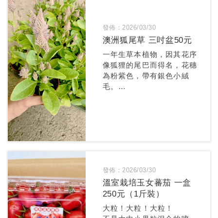
發佈：2026/03/30
澳洲狐尾草 三吋盆50元
一年生草本植物，因其花序
像狐狸的尾巴而得名，花穗
為粉紫色，帶有銀色小絨
毛。
喜好高溫、乾燥且充足日照
的環境，根系忌積水
發佈：2026/03/30
溫室栽培玉女蕃茄 一盒
250元（1斤裝）
大粒！大粒！大粒！