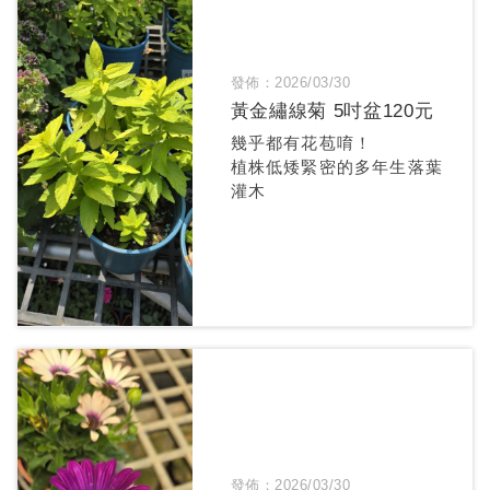
發佈：2026/03/30
黃金繡線菊 5吋盆120元
幾乎都有花苞唷！
植株低矮緊密的多年生落葉
灌木
發佈：2026/03/30