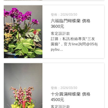
發佈：2026/03/30
六福臨門蝴蝶蘭 價格
3600元
客定設計款
訂購：私訊粉絲專頁“三友
園藝”，官方line詢問@058j
pybu
每盆都是獨一無二的設計款
發佈：2026/03/30
十分圓滿蝴蝶蘭 價格
4500元
客定設計款