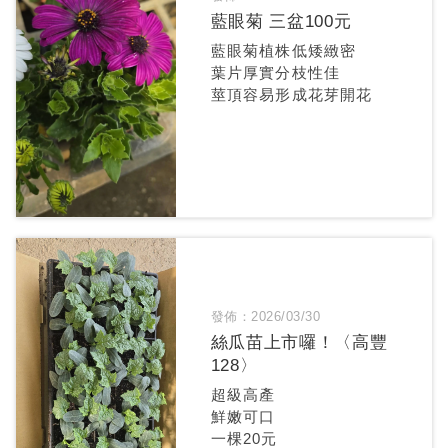
藍眼菊 三盆100元
藍眼菊植株低矮緻密
葉片厚實分枝性佳
莖頂容易形成花芽開花
發佈：2026/03/30
絲瓜苗上市囉！〈高豐
128〉
超級高產
鮮嫩可口
一棵20元